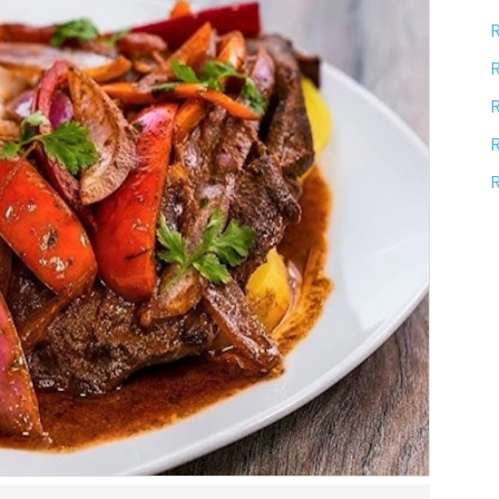
R
R
R
R
R