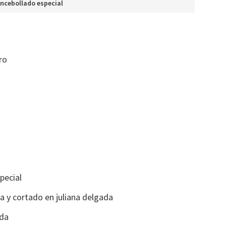
ncebollado especial
ro
pecial
la y cortado en juliana delgada
ada