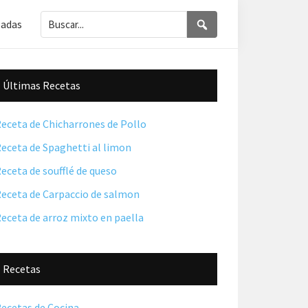
Buscar...
Buscar
ladas
Barra
Últimas Recetas
lateral
principal
eceta de Chicharrones de Pollo
eceta de Spaghetti al limon
eceta de soufflé de queso
eceta de Carpaccio de salmon
eceta de arroz mixto en paella
Recetas
ecetas de Cocina