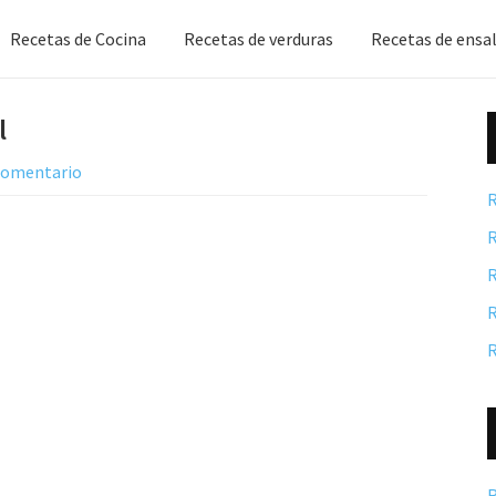
Recetas de Cocina
Recetas de verduras
Recetas de ensa
l
 comentario
R
R
R
R
R
R