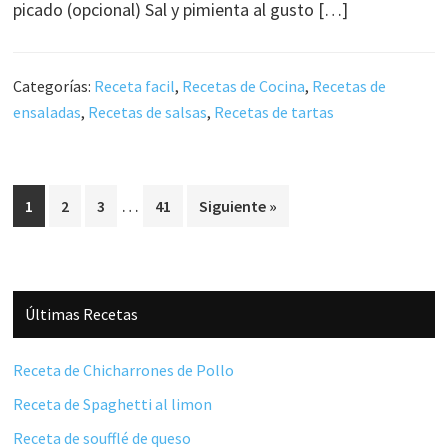
picado (opcional) Sal y pimienta al gusto […]
Categorías:
Receta facil
,
Recetas de Cocina
,
Recetas de
ensaladas
,
Recetas de salsas
,
Recetas de tartas
Páginas
…
Página
Página
Página
Página
1
2
3
41
Siguiente »
intermedias
omitidas
Barra
Últimas Recetas
lateral
principal
Receta de Chicharrones de Pollo
Receta de Spaghetti al limon
Receta de soufflé de queso