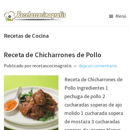
Saltar
Saltar
al
a
Menú
contenido
la
Recetas
de
principal
barra
Cocina
Recetas de Cocina
lateral
Gratis
principal
Receta de Chicharrones de Pollo
Publicado por
recetascocinagratis
deja un comentario
Receta de Chicharrones de
Pollo Ingredientes 1
pechuga de pollo 2
cucharadas soperas de ajo
molido 1 cucharada sopera
de mostaza 3 cucharadas
soperas de vinagre blanco