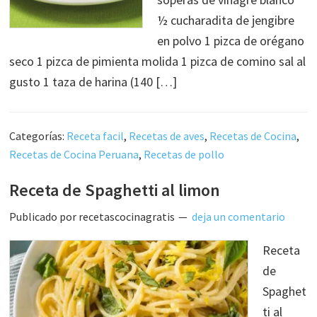
½ cucharadita de jengibre
en polvo 1 pizca de orégano
seco 1 pizca de pimienta molida 1 pizca de comino sal al
gusto 1 taza de harina (140 […]
Categorías:
Receta facil
,
Recetas de aves
,
Recetas de Cocina
,
Recetas de Cocina Peruana
,
Recetas de pollo
Receta de Spaghetti al limon
Publicado por
recetascocinagratis
deja un comentario
Receta
de
Spaghet
ti al