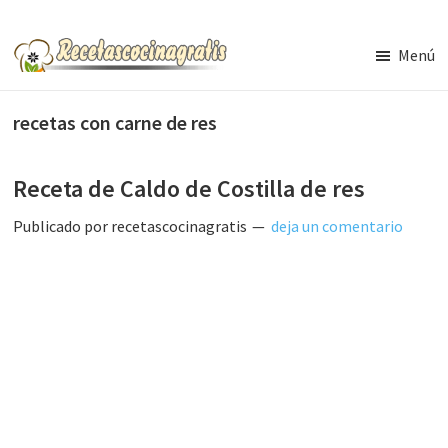
Saltar
Saltar
al
a
Menú
contenido
la
Recetas
de
principal
barra
Cocina
recetas con carne de res
lateral
Gratis
principal
Receta de Caldo de Costilla de res
Publicado por
recetascocinagratis
deja un comentario