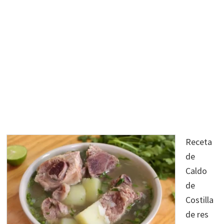
Receta
de
Caldo
de
Costilla
de res