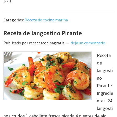
Categorías:
Receta de cocina marina
Receta de langostino Picante
Publicado por
recetascocinagratis
deja un comentario
Receta
de
langosti
no
Picante
Ingredie
ntes: 24
langosti
nos crudos 1 cebolleta fresca picada 4 dientes de ajo