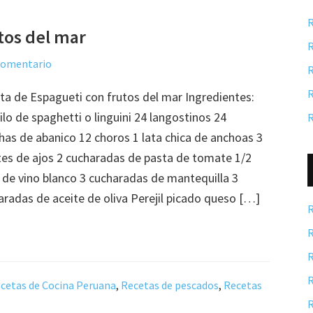
R
tos del mar
R
 comentario
R
R
ta de Espagueti con frutos del mar Ingredientes:
ilo de spaghetti o linguini 24 langostinos 24
R
has de abanico 12 choros 1 lata chica de anchoas 3
tes de ajos 2 cucharadas de pasta de tomate 1/2
 de vino blanco 3 cucharadas de mantequilla 3
aradas de aceite de oliva Perejil picado queso […]
R
R
R
R
cetas de Cocina Peruana
,
Recetas de pescados
,
Recetas
R