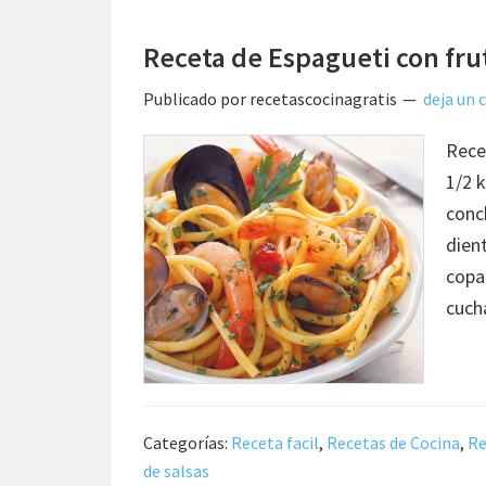
Receta de Espagueti con fru
Publicado por
recetascocinagratis
deja un
Rece
1/2 k
conc
dien
copa
cuch
Categorías:
Receta facil
,
Recetas de Cocina
,
Re
de salsas