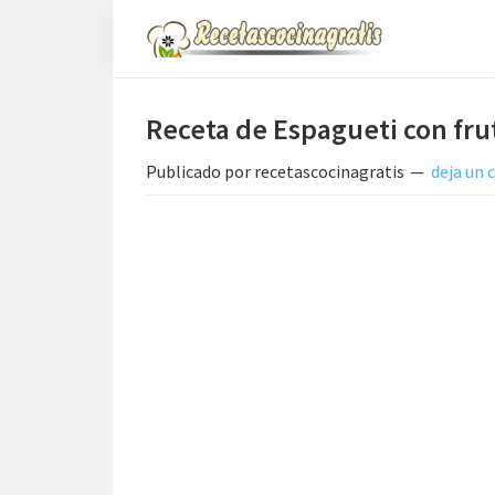
Saltar
Saltar
Saltar
a
al
a
Recetas
la
contenido
la
de
Cocina
navegación
principal
barra
Receta de Espagueti con fru
Gratis
principal
lateral
Publicado por
recetascocinagratis
deja un
principal