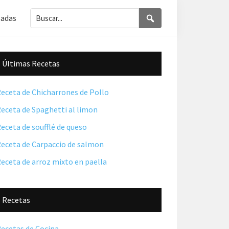
Buscar...
Buscar
ladas
Barra
Últimas Recetas
lateral
principal
eceta de Chicharrones de Pollo
eceta de Spaghetti al limon
eceta de soufflé de queso
eceta de Carpaccio de salmon
eceta de arroz mixto en paella
Recetas
ecetas de Cocina