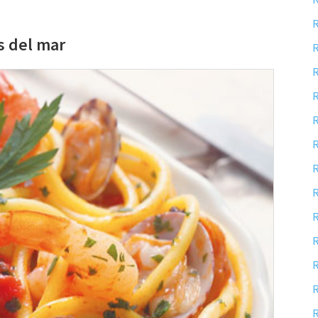
R
s del mar
R
R
R
R
R
R
R
R
R
R
R
R