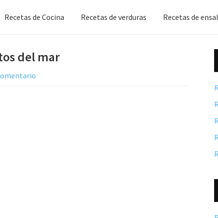
Recetas de Cocina
Recetas de verduras
Recetas de ensa
tos del mar
 comentario
R
R
R
R
R
R