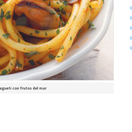
R
R
R
R
R
agueti con frutos del mar