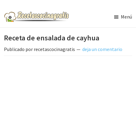
Saltar
Saltar
al
a
Menú
contenido
la
Recetas
de
principal
barra
Receta de ensalada de cayhua
Cocina
lateral
Gratis
principal
Publicado por
recetascocinagratis
deja un comentario