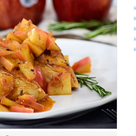
R
R
R
R
R