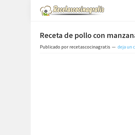
Saltar
Saltar
Saltar
a
al
a
Recetas
la
contenido
la
de
Cocina
navegación
principal
barra
Receta de pollo con manzan
Gratis
principal
lateral
Publicado por
recetascocinagratis
deja un
principal