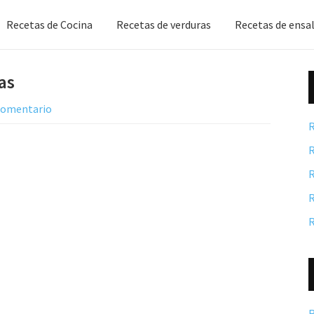
Recetas de Cocina
Recetas de verduras
Recetas de ensa
as
 comentario
R
R
R
R
R
R