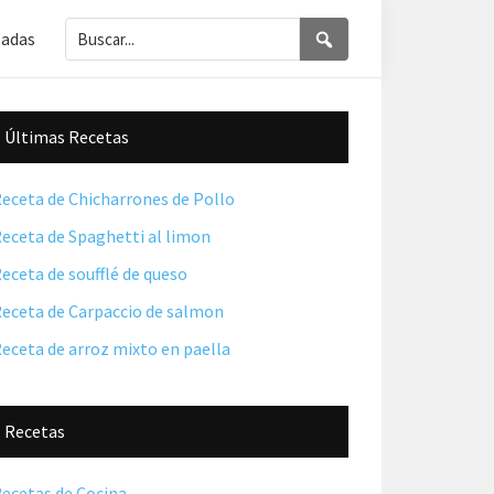
Buscar...
Buscar
ladas
Barra
Últimas Recetas
lateral
principal
eceta de Chicharrones de Pollo
eceta de Spaghetti al limon
eceta de soufflé de queso
eceta de Carpaccio de salmon
eceta de arroz mixto en paella
Recetas
ecetas de Cocina