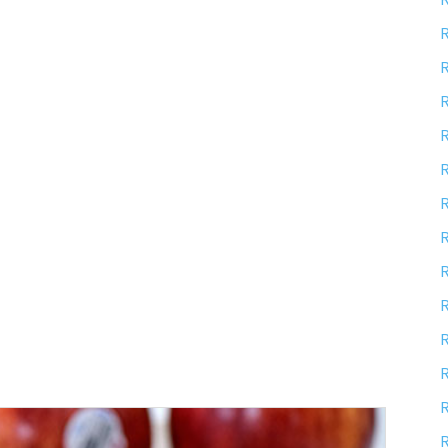
R
R
R
R
R
R
R
R
R
R
R
R
R