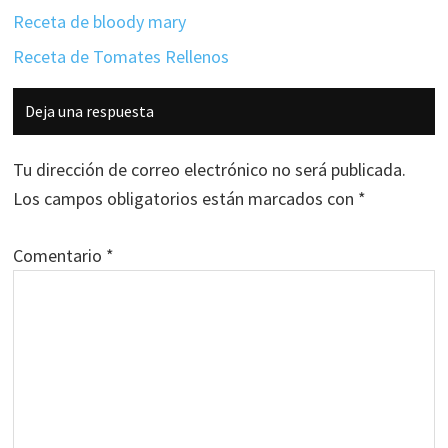
Receta de bloody mary
Receta de Tomates Rellenos
Interacciones
Deja una respuesta
con
los
Tu dirección de correo electrónico no será publicada.
lectores
Los campos obligatorios están marcados con
*
Comentario
*