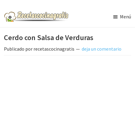
Saltar
Saltar
al
a
Menú
contenido
la
Recetas
de
principal
barra
Cerdo con Salsa de Verduras
Cocina
lateral
Gratis
principal
Publicado por
recetascocinagratis
deja un comentario