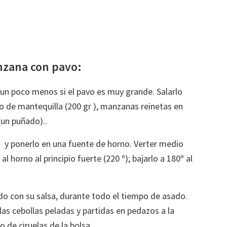
nzana con pavo:
z un poco menos si el pavo es muy grande. Salarlo
o de mantequilla (200 gr ), manzanas reinetas en
 (un puñado)..
to y ponerlo en una fuente de horno. Verter medio
l horno al principio fuerte (220 º); bajarlo a 180º al
do con su salsa, durante todo el tiempo de asado.
las cebollas peladas y partidas en pedazos a la
o de ciruelas de la bolsa.