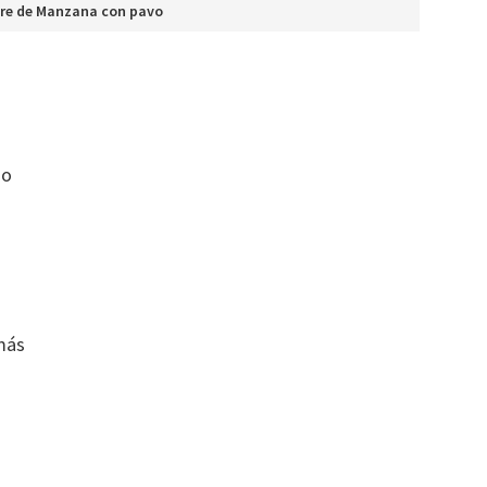
ure de Manzana con pavo
so
más