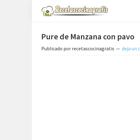
Saltar
Saltar
Saltar
a
al
a
Recetas
la
contenido
la
de
Cocina
navegación
principal
barra
Pure de Manzana con pavo
Gratis
principal
lateral
Publicado por
recetascocinagratis
deja un
principal