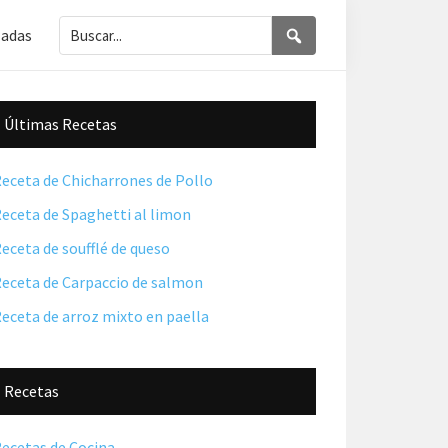
Buscar...
Buscar
ladas
Barra
Últimas Recetas
lateral
principal
eceta de Chicharrones de Pollo
eceta de Spaghetti al limon
eceta de soufflé de queso
eceta de Carpaccio de salmon
eceta de arroz mixto en paella
Recetas
ecetas de Cocina