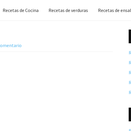
Recetas de Cocina
Recetas de verduras
Recetas de ensa
 comentario
R
R
R
R
R
R