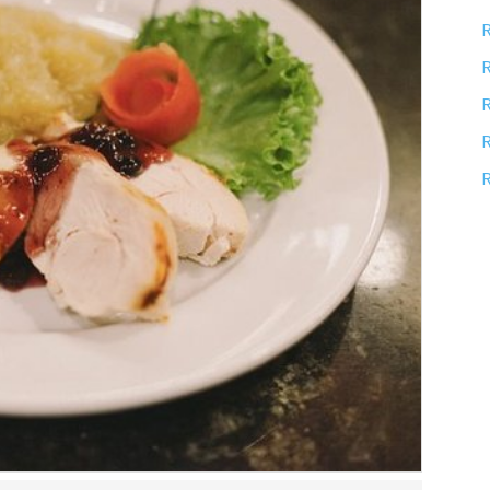
R
R
R
R
R