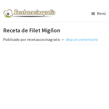
Saltar
Saltar
al
a
Menú
contenido
la
Recetas
de
principal
barra
Receta de Filet Migñon
Cocina
lateral
Gratis
principal
Publicado por
recetascocinagratis
deja un comentario