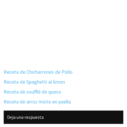
Receta de Chicharrones de Pollo
Receta de Spaghetti al limon
Receta de soufflé de queso
Receta de arroz mixto en paella
Interacciones
Deja una respuesta
con