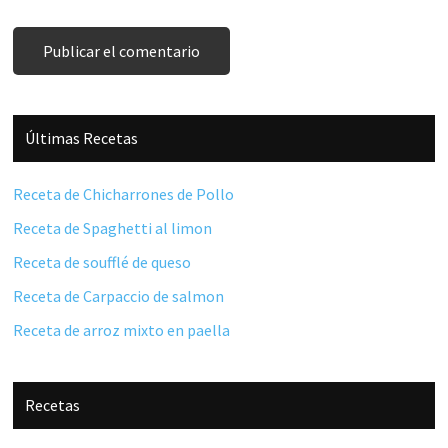
Barra
Últimas Recetas
lateral
principal
Receta de Chicharrones de Pollo
Receta de Spaghetti al limon
Receta de soufflé de queso
Receta de Carpaccio de salmon
Receta de arroz mixto en paella
Recetas