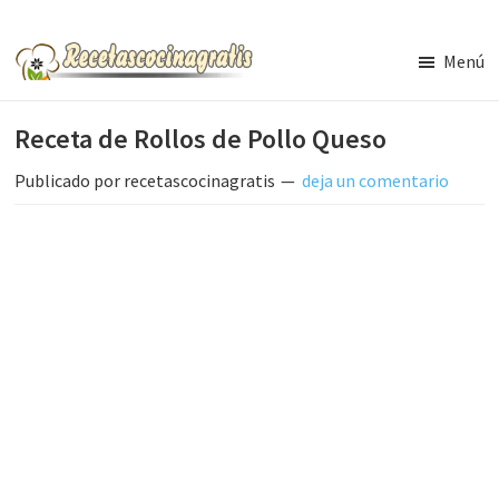
Saltar
Saltar
al
a
Menú
contenido
la
Recetas
de
principal
barra
Receta de Rollos de Pollo Queso
Cocina
lateral
Gratis
principal
Publicado por
recetascocinagratis
deja un comentario