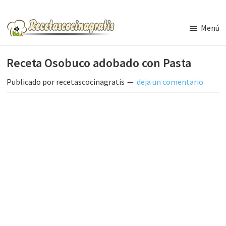
Saltar
Saltar
al
a
Menú
contenido
la
Recetas
de
principal
barra
Receta Osobuco adobado con Pasta
Cocina
lateral
Gratis
principal
Publicado por
recetascocinagratis
deja un comentario