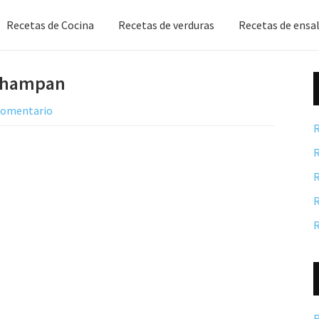
Recetas de Cocina
Recetas de verduras
Recetas de ensa
 champan
 comentario
R
R
R
R
R
R