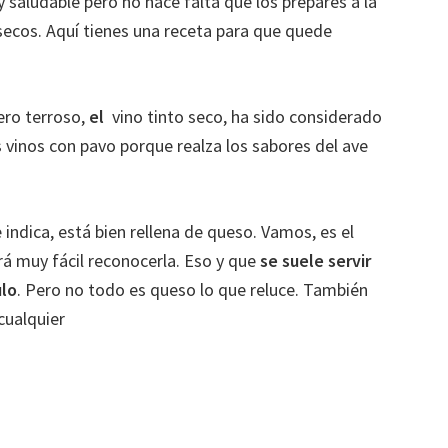
saludable pero no hace falta que los prepares a la
secos. Aquí tienes una receta para que quede
pero terroso,
el
vino tinto seco, ha sido considerado
vinos con pavo porque realza los sabores del ave
 indica, está bien rellena de queso. Vamos, es el
á muy fácil reconocerla. Eso y que
se suele servir
ulo
. Pero no todo es queso lo que reluce. También
cualquier