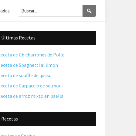
Buscar...
Buscar
ladas
Barra
Últimas Recetas
lateral
principal
eceta de Chicharrones de Pollo
eceta de Spaghetti al limon
eceta de soufflé de queso
eceta de Carpaccio de salmon
eceta de arroz mixto en paella
Recetas
ecetas de Cocina