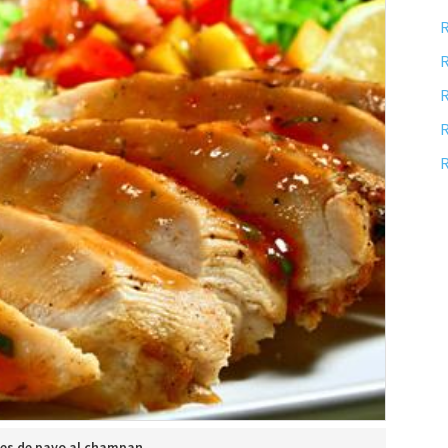
R
R
R
R
R
tes de pavo al champan