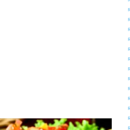
R
R
R
R
R
R
R
R
R
R
R
R
R