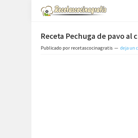
Saltar
Saltar
Saltar
a
al
a
Recetas
la
contenido
la
de
Cocina
navegación
principal
barra
Receta Pechuga de pavo al
Gratis
principal
lateral
Publicado por
recetascocinagratis
deja un
principal